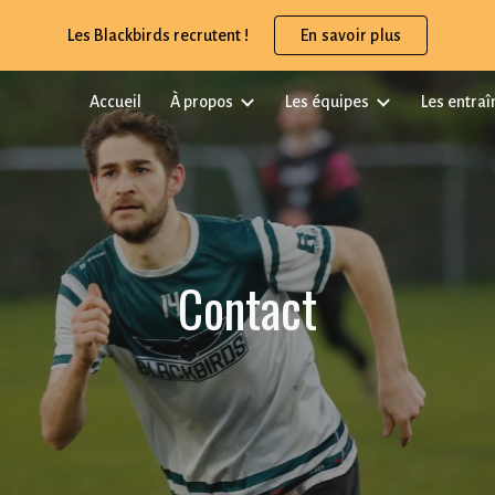
Les Blackbirds recrutent !
En savoir plus
ip to main content
Skip to navigat
Accueil
À propos
Les équipes
Les entra
Contact